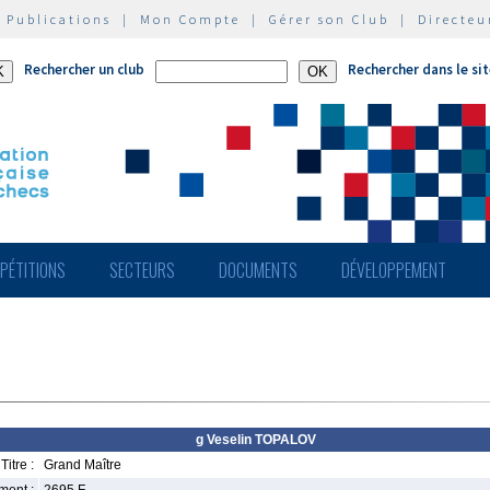
|
Publications
|
Mon Compte
|
Gérer son Club
|
Directeu
Rechercher un club
Rechercher dans le si
PÉTITIONS
SECTEURS
DOCUMENTS
DÉVELOPPEMENT
g Veselin TOPALOV
Titre :
Grand Maître