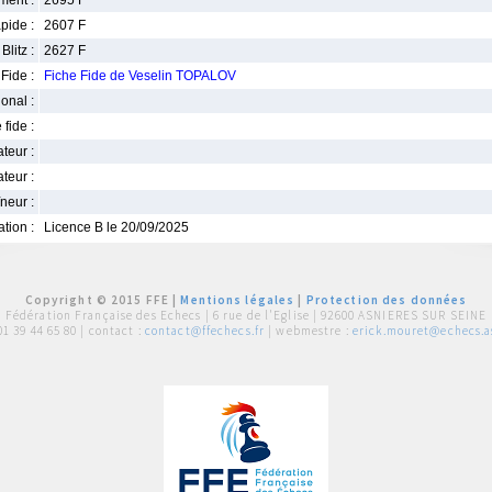
ment :
2695 F
pide :
2607 F
Blitz :
2627 F
Fide :
Fiche Fide de Veselin TOPALOV
ional :
 fide :
iateur :
teur :
neur :
iation :
Licence B le 20/09/2025
Copyright © 2015 FFE |
Mentions légales
|
Protection des données
Fédération Française des Echecs |
6 rue de l'Eglise | 92600 ASNIERES SUR SEINE
01 39 44 65 80
| contact :
contact@ffechecs.fr
| webmestre :
erick.mouret@echecs.as