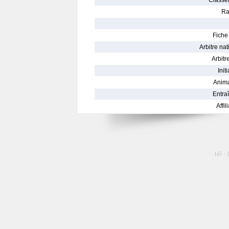
Classe
Ra
Fiche 
Arbitre nat
Arbitre
Init
Anima
Entraî
Affil
tél :