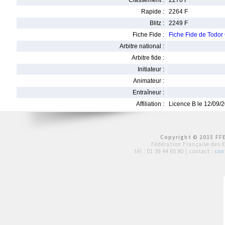
Classement :
2270 F
Rapide :
2264 F
Blitz :
2249 F
Fiche Fide :
Fiche Fide de Tod
Arbitre national :
Arbitre fide :
Initiateur :
Animateur :
Entraîneur :
Affiliation :
Licence B le 12/09/
Copyright © 2015 FFE
Fédération Française des 
tél :
01 39 44 65 80
| contact :
con