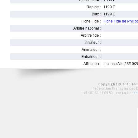
Classement :
1399 E
Rapide :
1199 E
Blitz :
1199 E
Fiche Fide :
Fiche Fide de Phil
Arbitre national :
Arbitre fide :
Initiateur :
Animateur :
Entraîneur :
Affiliation :
Licence A le 23/10/
Copyright © 2015 FFE
Fédération Française des 
tél :
01 39 44 65 80
| contact :
con