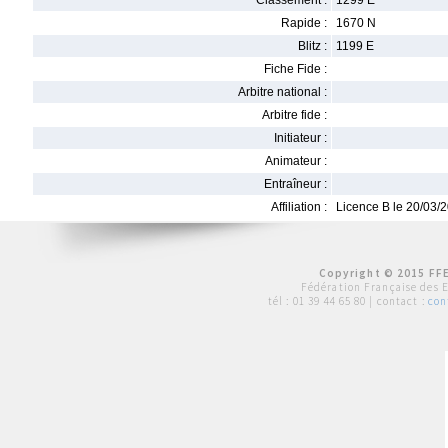
Classement :
1299 E
Rapide :
1670 N
Blitz :
1199 E
Fiche Fide :
Arbitre national :
Arbitre fide :
Initiateur :
Animateur :
Entraîneur :
Affiliation :
Licence B le 20/03/
Copyright © 2015 FFE
Fédération Française des 
tél :
01 39 44 65 80
| contact :
con