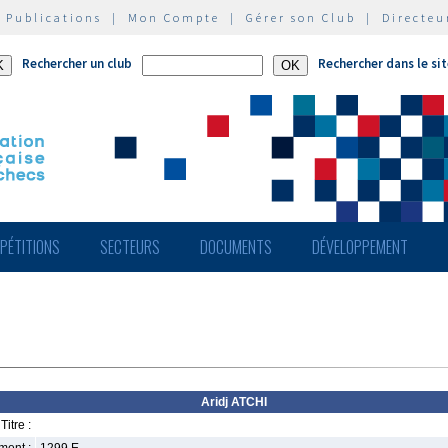
|
Publications
|
Mon Compte
|
Gérer son Club
|
Directeu
Rechercher un club
Rechercher dans le si
PÉTITIONS
SECTEURS
DOCUMENTS
DÉVELOPPEMENT
Aridj ATCHI
Titre :