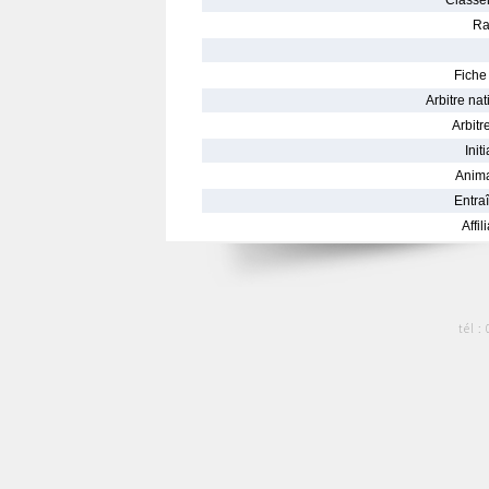
Classe
Ra
Fiche 
Arbitre nat
Arbitre
Init
Anima
Entraî
Affil
tél :