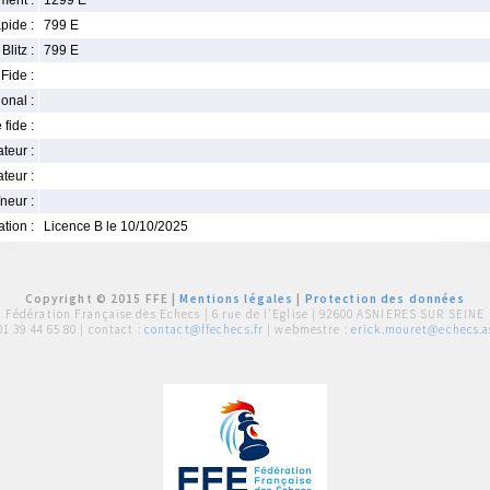
ment :
1299 E
pide :
799 E
Blitz :
799 E
Fide :
ional :
 fide :
iateur :
teur :
neur :
iation :
Licence B le 10/10/2025
Copyright © 2015 FFE |
Mentions légales
|
Protection des données
Fédération Française des Echecs |
6 rue de l'Eglise | 92600 ASNIERES SUR SEINE
01 39 44 65 80
| contact :
contact@ffechecs.fr
| webmestre :
erick.mouret@echecs.as