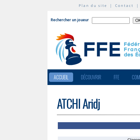
Plan du site
|
Contact
Rechercher un joueur
ACCUEIL
DÉCOUVRIR
FFE
COM
ATCHI Aridj