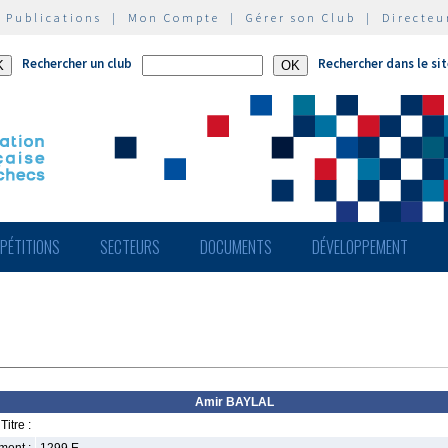
|
Publications
|
Mon Compte
|
Gérer son Club
|
Directeu
Rechercher un club
Rechercher dans le si
PÉTITIONS
SECTEURS
DOCUMENTS
DÉVELOPPEMENT
Amir BAYLAL
Titre :