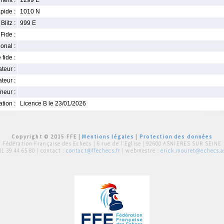
ment :
1299 E
pide :
1010 N
Blitz :
999 E
Fide :
ional :
 fide :
iateur :
teur :
neur :
iation :
Licence B le 23/01/2026
Copyright © 2015 FFE |
Mentions légales
|
Protection des données
Fédération Française des Echecs |
6 rue de l'Eglise | 92600 ASNIERES SUR SEINE
01 39 44 65 80
| contact :
contact@ffechecs.fr
| webmestre :
erick.mouret@echecs.as