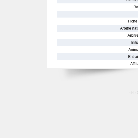
Classe
Ra
Fiche 
Arbitre nat
Arbitre
Init
Anima
Entraî
Affil
tél :