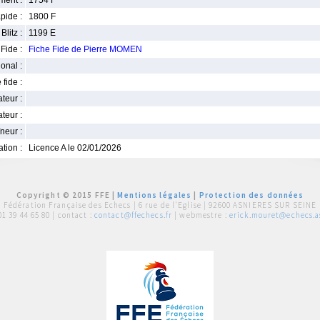
ment :
1754 F
pide :
1800 F
Blitz :
1199 E
Fide :
Fiche Fide de Pierre MOMEN
ional :
 fide :
iateur :
teur :
neur :
iation :
Licence A le 02/01/2026
Copyright © 2015 FFE |
Mentions légales
|
Protection des données
Fédération Française des Echecs |
6 rue de l'Eglise | 92600 ASNIERES SUR SEINE
01 39 44 65 80
| contact :
contact@ffechecs.fr
| webmestre :
erick.mouret@echecs.as