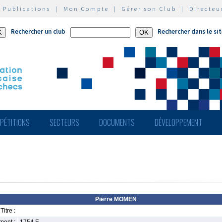
|
Publications
|
Mon Compte
|
Gérer son Club
|
Directeu
Rechercher un club
Rechercher dans le si
PÉTITIONS
SECTEURS
DOCUMENTS
DÉVELOPPEMENT
Pierre MOMEN
Titre :