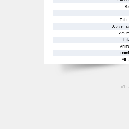
Classe
Ra
Fiche 
Arbitre nat
Arbitre
Init
Anima
Entraî
Affil
tél :