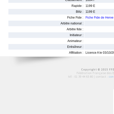
Classement :
1884 F
Rapide :
1199 E
Blitz :
1199 E
Fiche Fide :
Fiche Fide de Herv
Arbitre national :
Arbitre fide :
Initiateur :
Animateur :
Entraîneur :
Affiliation :
Licence A le 03/10/
Copyright © 2015 FFE
Fédération Française des 
tél :
01 39 44 65 80
| contact :
con