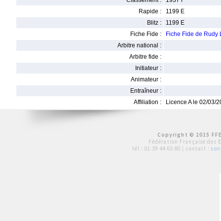
Classement :
1937 F
Rapide :
1199 E
Blitz :
1199 E
Fiche Fide :
Fiche Fide de Rud
Arbitre national :
Arbitre fide :
Initiateur :
Animateur :
Entraîneur :
Affiliation :
Licence A le 02/03/
Copyright © 2015 FFE
Fédération Française des 
tél :
01 39 44 65 80
| contact :
con