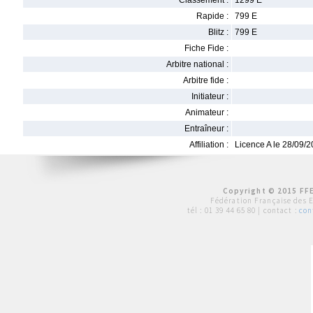
Classement :
1299 E
Rapide :
799 E
Blitz :
799 E
Fiche Fide :
Arbitre national :
Arbitre fide :
Initiateur :
Animateur :
Entraîneur :
Affiliation :
Licence A le 28/09/
Copyright © 2015 FFE
Fédération Française des 
tél :
01 39 44 65 80
| contact :
con