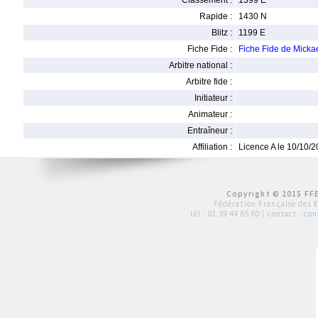
Classement :
1399 E
Rapide :
1430 N
Blitz :
1199 E
Fiche Fide :
Fiche Fide de Mic
Arbitre national :
Arbitre fide :
Initiateur :
Animateur :
Entraîneur :
Affiliation :
Licence A le 10/10/
Copyright © 2015 FFE
Fédération Française des 
tél :
01 39 44 65 80
| contact :
con