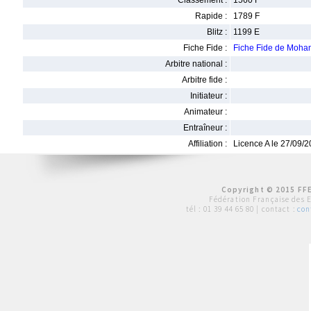
Classement :
1560 F
Rapide :
1789 F
Blitz :
1199 E
Fiche Fide :
Fiche Fide de Moh
Arbitre national :
Arbitre fide :
Initiateur :
Animateur :
Entraîneur :
Affiliation :
Licence A le 27/09/
Copyright © 2015 FFE
Fédération Française des 
tél :
01 39 44 65 80
| contact :
con