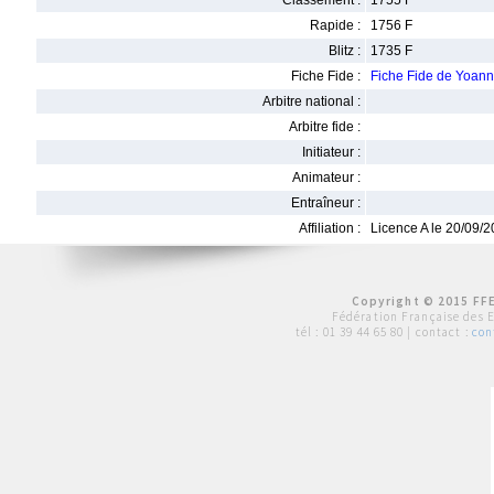
Classement :
1755 F
Rapide :
1756 F
Blitz :
1735 F
Fiche Fide :
Fiche Fide de Yoa
Arbitre national :
Arbitre fide :
Initiateur :
Animateur :
Entraîneur :
Affiliation :
Licence A le 20/09/
Copyright © 2015 FFE
Fédération Française des 
tél :
01 39 44 65 80
| contact :
con