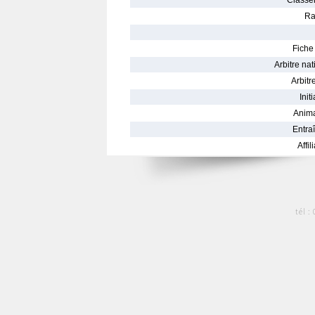
Classe
Ra
Fiche 
Arbitre nat
Arbitre
Init
Anima
Entraî
Affil
tél :