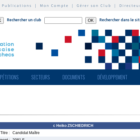
|
Publications
|
Mon Compte
|
Gérer son Club
|
Directeu
Rechercher un club
Rechercher dans le si
PÉTITIONS
SECTEURS
DOCUMENTS
DÉVELOPPEMENT
c Heiko ZSCHIEDRICH
Titre :
Candidat Maître