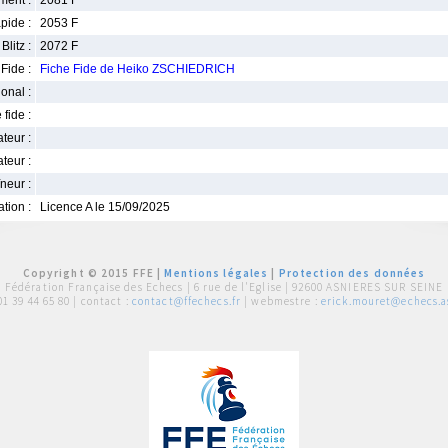
ment :
2081 F
pide :
2053 F
Blitz :
2072 F
Fide :
Fiche Fide de Heiko ZSCHIEDRICH
ional :
 fide :
iateur :
teur :
neur :
iation :
Licence A le 15/09/2025
Copyright © 2015 FFE |
Mentions légales
|
Protection des données
Fédération Française des Echecs |
6 rue de l'Eglise | 92600 ASNIERES SUR SEINE
01 39 44 65 80
| contact :
contact@ffechecs.fr
| webmestre :
erick.mouret@echecs.as