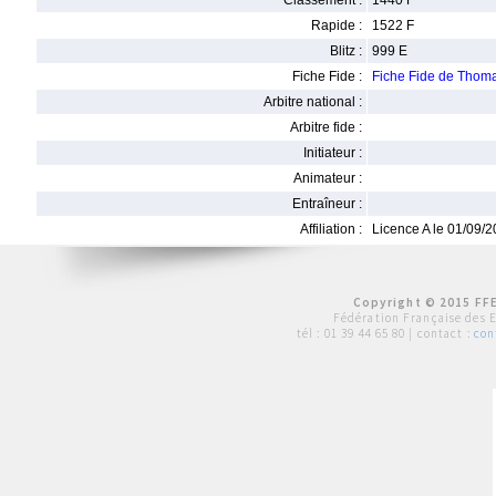
Classement :
1440 F
Rapide :
1522 F
Blitz :
999 E
Fiche Fide :
Fiche Fide de Thom
Arbitre national :
Arbitre fide :
Initiateur :
Animateur :
Entraîneur :
Affiliation :
Licence A le 01/09/
Copyright © 2015 FFE
Fédération Française des 
tél :
01 39 44 65 80
| contact :
con