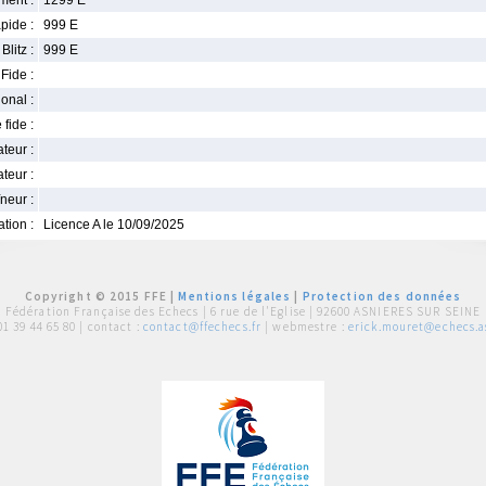
ment :
1299 E
pide :
999 E
Blitz :
999 E
Fide :
ional :
 fide :
iateur :
teur :
neur :
iation :
Licence A le 10/09/2025
Copyright © 2015 FFE |
Mentions légales
|
Protection des données
Fédération Française des Echecs |
6 rue de l'Eglise | 92600 ASNIERES SUR SEINE
01 39 44 65 80
| contact :
contact@ffechecs.fr
| webmestre :
erick.mouret@echecs.as