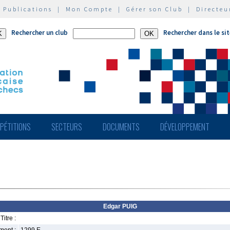
|
Publications
|
Mon Compte
|
Gérer son Club
|
Directeu
Rechercher un club
Rechercher dans le si
PÉTITIONS
SECTEURS
DOCUMENTS
DÉVELOPPEMENT
Edgar PUIG
Titre :