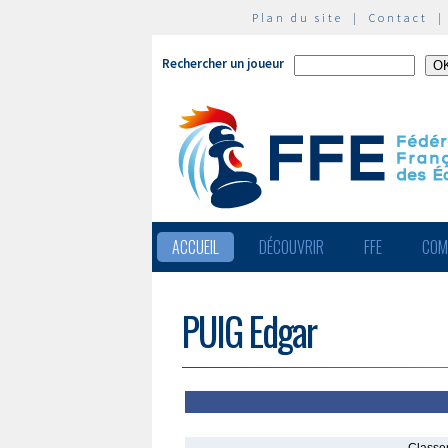
Plan du site
|
Contact
Rechercher un joueur
ACCUEIL
DÉCOUVRIR
FFE
COM
PUIG Edgar