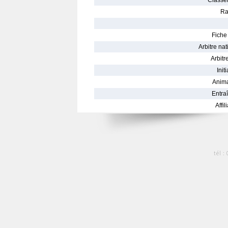
Classe
Ra
Fiche 
Arbitre nat
Arbitre
Init
Anima
Entraî
Affil
tél :