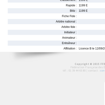
Classement :
1399 E
Rapide :
1199 E
Blitz :
1199 E
Fiche Fide :
Arbitre national :
Arbitre fide :
Initiateur :
Animateur :
Entraîneur :
Affiliation :
Licence B le 12/09/
Copyright © 2015 FFE
Fédération Française des 
tél :
01 39 44 65 80
| contact :
con