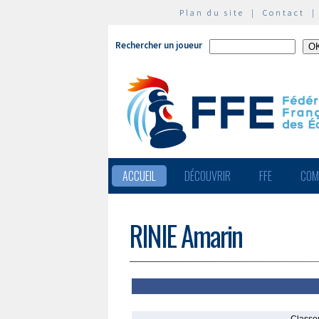
Plan du site
|
Contact
Rechercher un joueur
ACCUEIL
DÉCOUVRIR
FFE
COM
RINIE Amarin