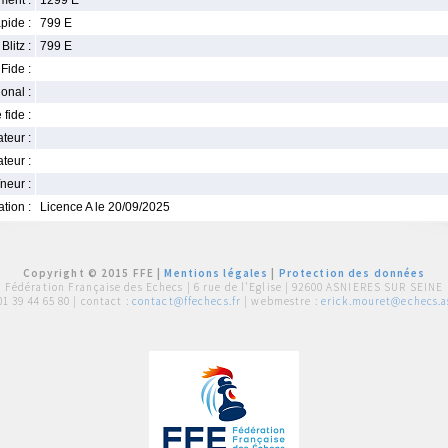
ment :
1299 E
pide :
799 E
Blitz :
799 E
Fide :
ional :
 fide :
iateur :
teur :
neur :
iation :
Licence A le 20/09/2025
Copyright © 2015 FFE |
Mentions légales
|
Protection des données
Fédération Française des Echecs |
6 rue de l'Eglise | 92600 ASNIERES SUR SEINE
01 39 44 65 80
| contact :
contact@ffechecs.fr
| webmestre :
erick.mouret@echecs.as