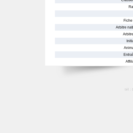
Classe
Ra
Fiche 
Arbitre nat
Arbitre
Init
Anima
Entraî
Affil
tél :