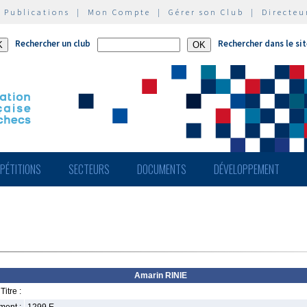
|
Publications
|
Mon Compte
|
Gérer son Club
|
Directeu
Rechercher un club
Rechercher dans le si
PÉTITIONS
SECTEURS
DOCUMENTS
DÉVELOPPEMENT
Amarin RINIE
Titre :