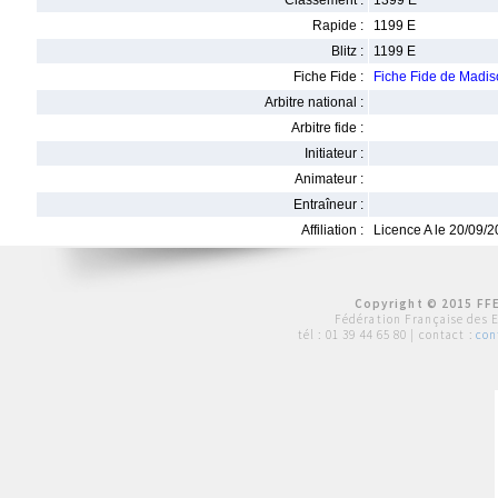
Classement :
1399 E
Rapide :
1199 E
Blitz :
1199 E
Fiche Fide :
Fiche Fide de Mad
Arbitre national :
Arbitre fide :
Initiateur :
Animateur :
Entraîneur :
Affiliation :
Licence A le 20/09/
Copyright © 2015 FFE
Fédération Française des 
tél :
01 39 44 65 80
| contact :
con