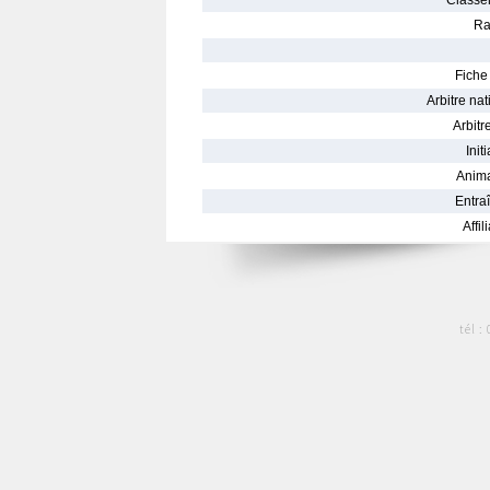
Classe
Ra
Fiche 
Arbitre nat
Arbitre
Init
Anima
Entraî
Affil
tél :