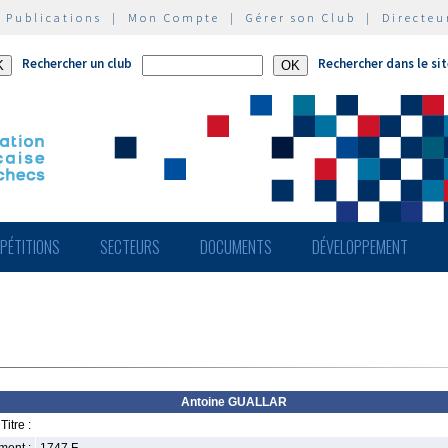
|
Publications
|
Mon Compte
|
Gérer son Club
|
Directeu
Rechercher un club
Rechercher dans le si
PÉTITIONS
SECTEURS
DOCUMENTS
DÉVELOPPEMENT
Antoine GUALLAR
Titre :