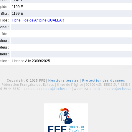
ment :
1747 F
pide :
1199 E
Blitz :
1199 E
Fide :
Fiche Fide de Antoine GUALLAR
ional :
 fide :
iateur :
teur :
neur :
iation :
Licence A le 23/09/2025
Copyright © 2015 FFE |
Mentions légales
|
Protection des données
Fédération Française des Echecs |
6 rue de l'Eglise | 92600 ASNIERES SUR SEINE
01 39 44 65 80
| contact :
contact@ffechecs.fr
| webmestre :
erick.mouret@echecs.as