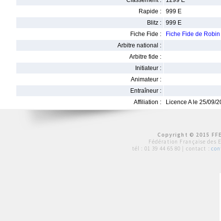
Classement :
1299 E
Rapide :
999 E
Blitz :
999 E
Fiche Fide :
Fiche Fide de Robi
Arbitre national :
Arbitre fide :
Initiateur :
Animateur :
Entraîneur :
Affiliation :
Licence A le 25/09/
Copyright © 2015 FFE
Fédération Française des 
tél :
01 39 44 65 80
| contact :
con