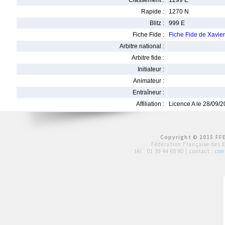
Classement :
1299 E
Rapide :
1270 N
Blitz :
999 E
Fiche Fide :
Fiche Fide de Xavi
Arbitre national :
Arbitre fide :
Initiateur :
Animateur :
Entraîneur :
Affiliation :
Licence A le 28/09/
Copyright © 2015 FFE
Fédération Française des 
tél :
01 39 44 65 80
| contact :
con