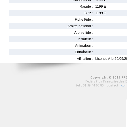
Classement :
1399 E
Rapide :
1199 E
Blitz :
1199 E
Fiche Fide :
Arbitre national :
Arbitre fide :
Initiateur :
Animateur :
Entraîneur :
Affiliation :
Licence A le 29/09/
Copyright © 2015 FFE
Fédération Française des 
tél :
01 39 44 65 80
| contact :
con