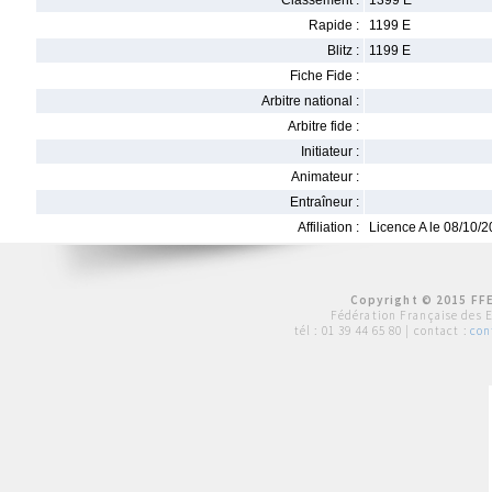
Classement :
1399 E
Rapide :
1199 E
Blitz :
1199 E
Fiche Fide :
Arbitre national :
Arbitre fide :
Initiateur :
Animateur :
Entraîneur :
Affiliation :
Licence A le 08/10/
Copyright © 2015 FFE
Fédération Française des 
tél :
01 39 44 65 80
| contact :
con