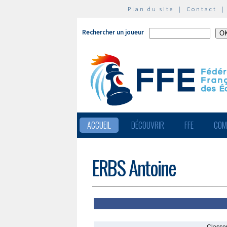
Plan du site
|
Contact
Rechercher un joueur
ACCUEIL
DÉCOUVRIR
FFE
COM
ERBS Antoine