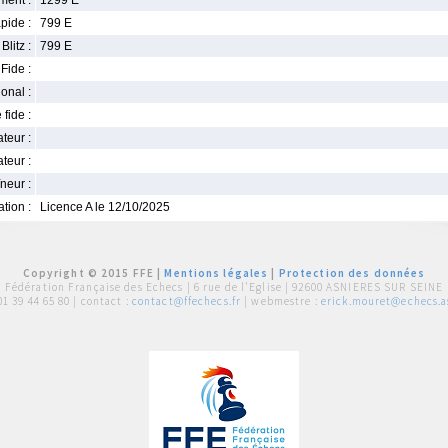
ment :
1299 E
pide :
799 E
Blitz :
799 E
Fide :
ional :
 fide :
iateur :
teur :
neur :
iation :
Licence A le 12/10/2025
Copyright © 2015 FFE |
Mentions légales
|
Protection des données
Fédération Française des Echecs |
6 rue de l'Eglise | 92600 ASNIERES SUR SEINE
01 39 44 65 80
| contact :
contact@ffechecs.fr
| webmestre :
erick.mouret@echecs.as