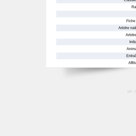
Classe
Ra
Fiche 
Arbitre nat
Arbitre
Init
Anima
Entraî
Affil
tél :