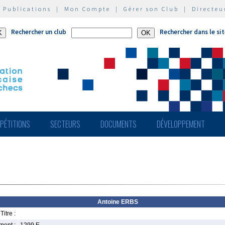
|
Publications
|
Mon Compte
|
Gérer son Club
|
Directeu
Rechercher un club
Rechercher dans le si
PÉTITIONS
SECTEURS
DOCUMENTS
DÉVELOPPEMENT
Antoine ERBS
Titre :