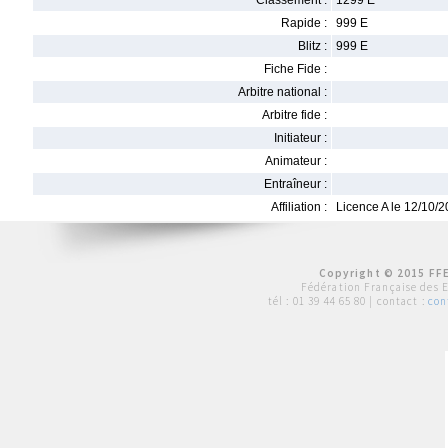
Classement :
1299 E
Rapide :
999 E
Blitz :
999 E
Fiche Fide :
Arbitre national :
Arbitre fide :
Initiateur :
Animateur :
Entraîneur :
Affiliation :
Licence A le 12/10/
Copyright © 2015 FFE
Fédération Française des 
tél :
01 39 44 65 80
| contact :
con