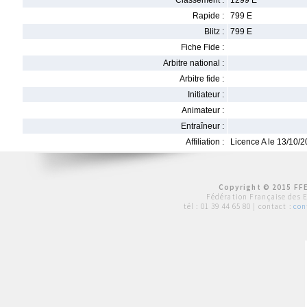
Classement :
1299 E
Rapide :
799 E
Blitz :
799 E
Fiche Fide :
Arbitre national :
Arbitre fide :
Initiateur :
Animateur :
Entraîneur :
Affiliation :
Licence A le 13/10/
Copyright © 2015 FFE
Fédération Française des 
tél :
01 39 44 65 80
| contact :
con