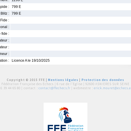
ment :
1299 E
pide :
799 E
Blitz :
799 E
Fide :
ional :
 fide :
iateur :
teur :
neur :
iation :
Licence A le 19/10/2025
Copyright © 2015 FFE |
Mentions légales
|
Protection des données
Fédération Française des Echecs |
6 rue de l'Eglise | 92600 ASNIERES SUR SEINE
01 39 44 65 80
| contact :
contact@ffechecs.fr
| webmestre :
erick.mouret@echecs.as