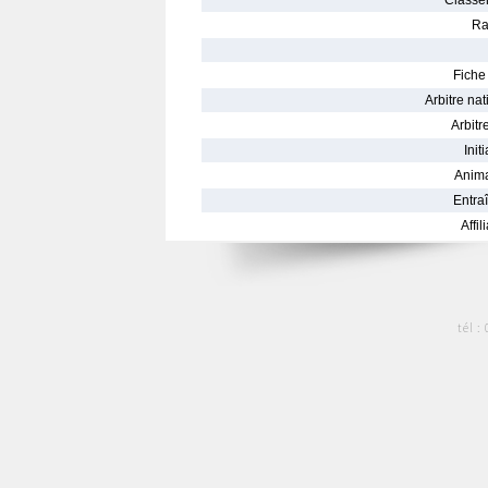
Classe
Ra
Fiche 
Arbitre nat
Arbitre
Init
Anima
Entraî
Affil
tél :