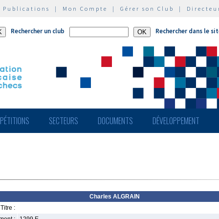
|
Publications
|
Mon Compte
|
Gérer son Club
|
Directeu
Rechercher un club
Rechercher dans le si
PÉTITIONS
SECTEURS
DOCUMENTS
DÉVELOPPEMENT
Charles ALGRAIN
Titre :