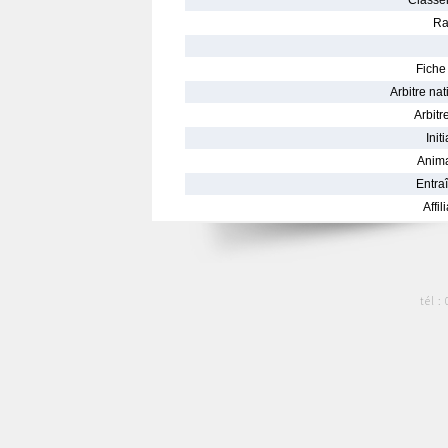
Classe
Ra
Fiche 
Arbitre nat
Arbitre
Init
Anima
Entraî
Affil
tél :