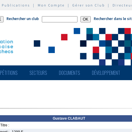
|
Publications
|
Mon Compte
|
Gérer son Club
|
Directeu
Rechercher un club
Rechercher dans le si
PÉTITIONS
SECTEURS
DOCUMENTS
DÉVELOPPEMENT
Gustave CLABAUT
Titre :