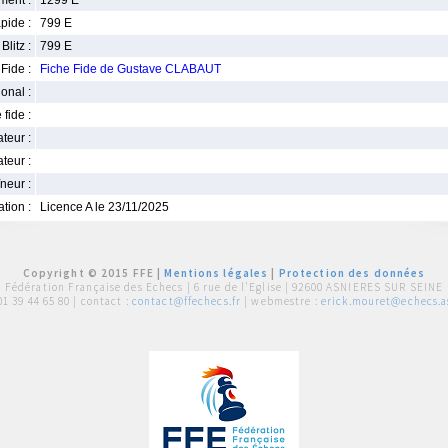
ment :
1299 E
pide :
799 E
Blitz :
799 E
Fide :
Fiche Fide de Gustave CLABAUT
ional :
 fide :
iateur :
teur :
neur :
iation :
Licence A le 23/11/2025
Copyright © 2015 FFE |
Mentions légales
|
Protection des données
Fédération Française des Echecs |
6 rue de l'Eglise | 92600 ASNIERES SUR SEINE
01 39 44 65 80
| contact :
contact@ffechecs.fr
| webmestre :
erick.mouret@echecs.as