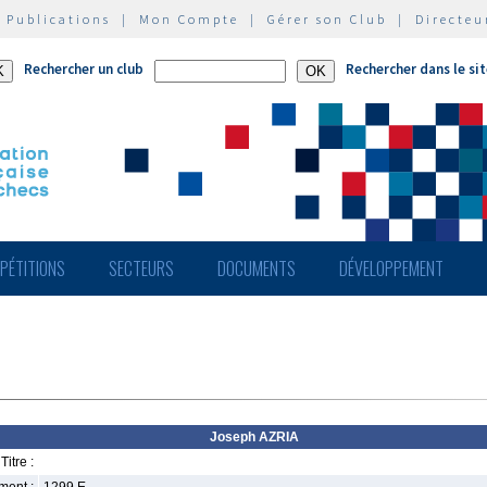
|
Publications
|
Mon Compte
|
Gérer son Club
|
Directeu
Rechercher un club
Rechercher dans le si
PÉTITIONS
SECTEURS
DOCUMENTS
DÉVELOPPEMENT
Joseph AZRIA
Titre :