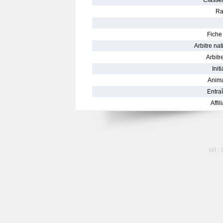
Classe
Ra
Fiche 
Arbitre nat
Arbitre
Init
Anima
Entraî
Affil
tél :