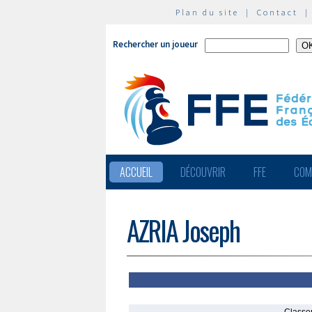
Plan du site
|
Contact
Rechercher un joueur
ACCUEIL
DÉCOUVRIR
FFE
COM
AZRIA Joseph