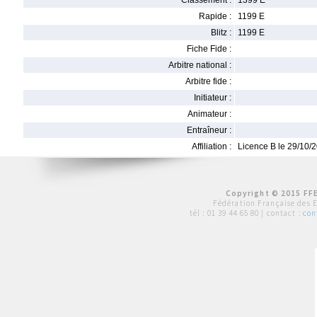
Classement :
1399 E
Rapide :
1199 E
Blitz :
1199 E
Fiche Fide :
Arbitre national :
Arbitre fide :
Initiateur :
Animateur :
Entraîneur :
Affiliation :
Licence B le 29/10/
Copyright © 2015 FFE
Fédération Française des 
tél :
01 39 44 65 80
| contact :
con