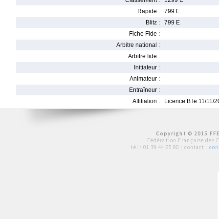
Classement :
1299 E
Rapide :
799 E
Blitz :
799 E
Fiche Fide :
Arbitre national :
Arbitre fide :
Initiateur :
Animateur :
Entraîneur :
Affiliation :
Licence B le 11/11/
Copyright © 2015 FFE
Fédération Française des 
tél :
01 39 44 65 80
| contact :
con