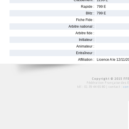
Classement :
1299 E
Rapide :
799 E
Blitz :
799 E
Fiche Fide :
Arbitre national :
Arbitre fide :
Initiateur :
Animateur :
Entraîneur :
Affiliation :
Licence A le 12/11/
Copyright © 2015 FFE
Fédération Française des 
tél :
01 39 44 65 80
| contact :
con