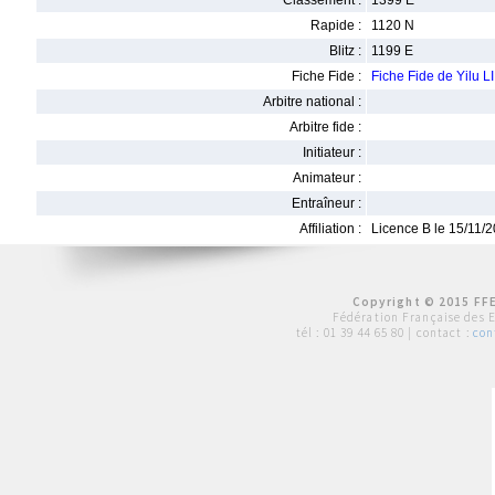
Classement :
1399 E
Rapide :
1120 N
Blitz :
1199 E
Fiche Fide :
Fiche Fide de Yilu LI
Arbitre national :
Arbitre fide :
Initiateur :
Animateur :
Entraîneur :
Affiliation :
Licence B le 15/11/
Copyright © 2015 FFE
Fédération Française des 
tél :
01 39 44 65 80
| contact :
con