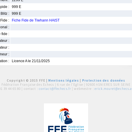
ment :
1299 E
pide :
999 E
Blitz :
999 E
Fide :
Fiche Fide de Tiwhann HAIST
ional :
 fide :
iateur :
teur :
neur :
iation :
Licence A le 21/11/2025
Copyright © 2015 FFE |
Mentions légales
|
Protection des données
Fédération Française des Echecs |
6 rue de l'Eglise | 92600 ASNIERES SUR SEINE
01 39 44 65 80
| contact :
contact@ffechecs.fr
| webmestre :
erick.mouret@echecs.as