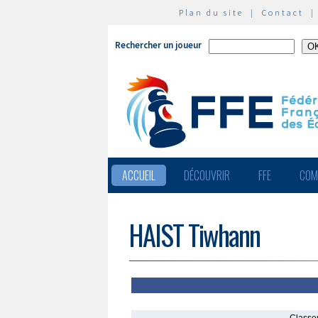
Plan du site
|
Contact
Rechercher un joueur
ACCUEIL
DÉCOUVRIR
FFE
COM
HAIST Tiwhann