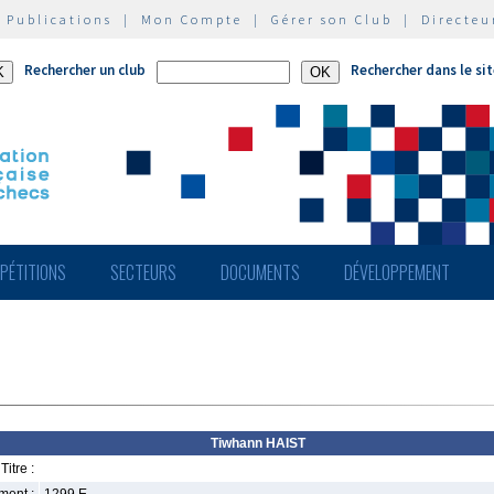
|
Publications
|
Mon Compte
|
Gérer son Club
|
Directeu
Rechercher un club
Rechercher dans le si
PÉTITIONS
SECTEURS
DOCUMENTS
DÉVELOPPEMENT
Tiwhann HAIST
Titre :