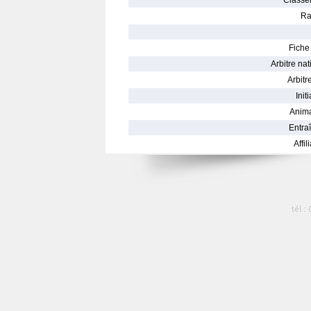
Classe
Ra
Fiche 
Arbitre nat
Arbitre
Init
Anima
Entraî
Affil
tél :