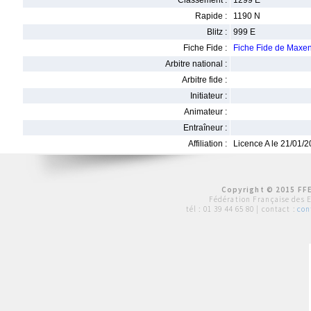
Classement :
1299 E
Rapide :
1190 N
Blitz :
999 E
Fiche Fide :
Fiche Fide de Ma
Arbitre national :
Arbitre fide :
Initiateur :
Animateur :
Entraîneur :
Affiliation :
Licence A le 21/01/
Copyright © 2015 FFE
Fédération Française des 
tél :
01 39 44 65 80
| contact :
con