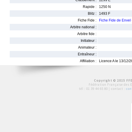
Classement :
1299 E
Rapide :
1250 N
Blitz :
1493 F
Fiche Fide :
Fiche Fide de En
Arbitre national :
Arbitre fide :
Initiateur :
Animateur :
Entraîneur :
Affiliation :
Licence A le 13/12/
Copyright © 2015 FFE
Fédération Française des 
tél :
01 39 44 65 80
| contact :
con