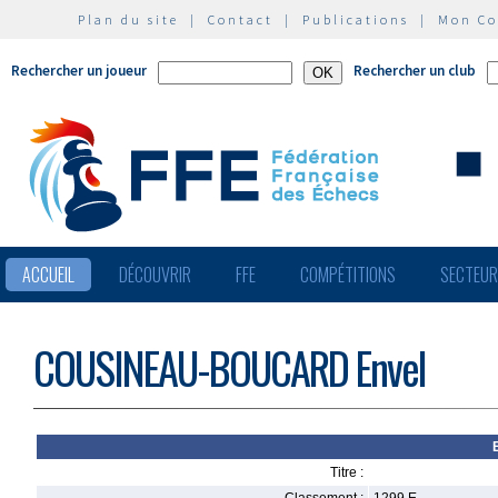
Plan du site
|
Contact
|
Publications
|
Mon C
Rechercher un joueur
Rechercher un club
ACCUEIL
DÉCOUVRIR
FFE
COMPÉTITIONS
SECTEU
COUSINEAU-BOUCARD Envel
Titre :