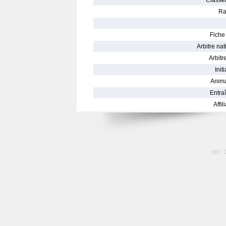
Classe
Ra
Fiche 
Arbitre nat
Arbitre
Init
Anima
Entraî
Affil
tél :