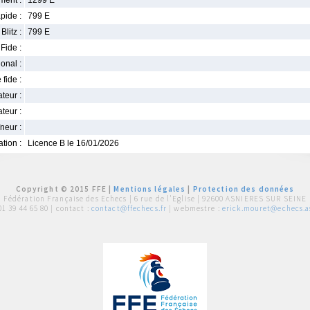
ment :
1299 E
pide :
799 E
Blitz :
799 E
Fide :
ional :
 fide :
iateur :
teur :
neur :
iation :
Licence B le 16/01/2026
Copyright © 2015 FFE |
Mentions légales
|
Protection des données
Fédération Française des Echecs |
6 rue de l'Eglise | 92600 ASNIERES SUR SEINE
01 39 44 65 80
| contact :
contact@ffechecs.fr
| webmestre :
erick.mouret@echecs.as