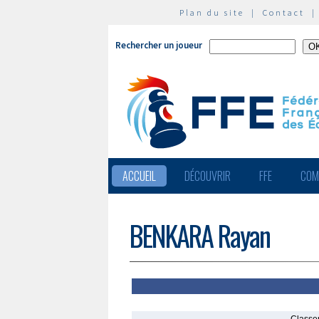
Plan du site
|
Contact
Rechercher un joueur
ACCUEIL
DÉCOUVRIR
FFE
COM
BENKARA Rayan