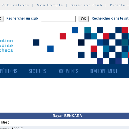
|
Publications
|
Mon Compte
|
Gérer son Club
|
Directeu
Rechercher un club
Rechercher dans le si
PÉTITIONS
SECTEURS
DOCUMENTS
DÉVELOPPEMENT
Rayan BENKARA
Titre :