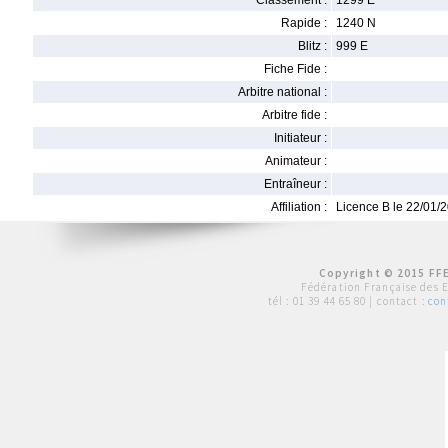
Classement :
1299 E
Rapide :
1240 N
Blitz :
999 E
Fiche Fide :
Arbitre national :
Arbitre fide :
Initiateur :
Animateur :
Entraîneur :
Affiliation :
Licence B le 22/01/
Copyright © 2015 FFE
Fédération Française des 
tél :
01 39 44 65 80
| contact :
con