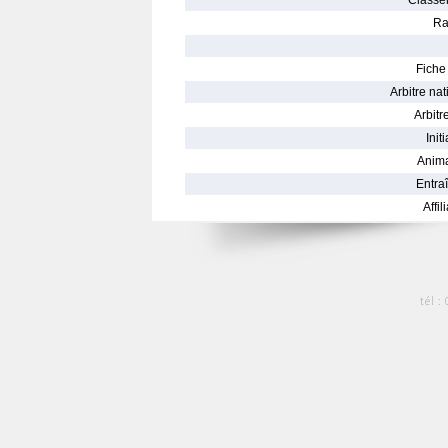
Classe
Ra
Fiche 
Arbitre nat
Arbitre
Init
Anima
Entraî
Affil
tél :