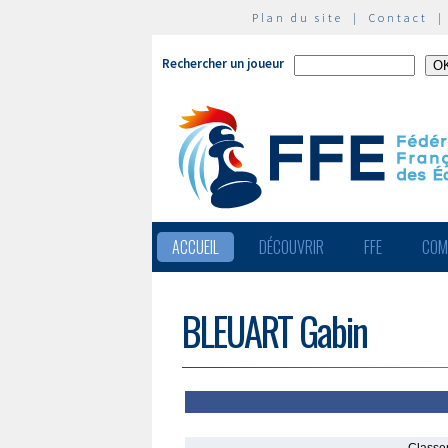
Plan du site
|
Contact
Rechercher un joueur
ACCUEIL
DÉCOUVRIR
FFE
COM
BLEUART Gabin