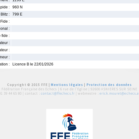
ment :
1299 E
pide :
960 N
Blitz :
799 E
Fide :
ional :
 fide :
iateur :
teur :
neur :
iation :
Licence B le 22/01/2026
Copyright © 2015 FFE |
Mentions légales
|
Protection des données
Fédération Française des Echecs |
6 rue de l'Eglise | 92600 ASNIERES SUR SEINE
01 39 44 65 80
| contact :
contact@ffechecs.fr
| webmestre :
erick.mouret@echecs.as