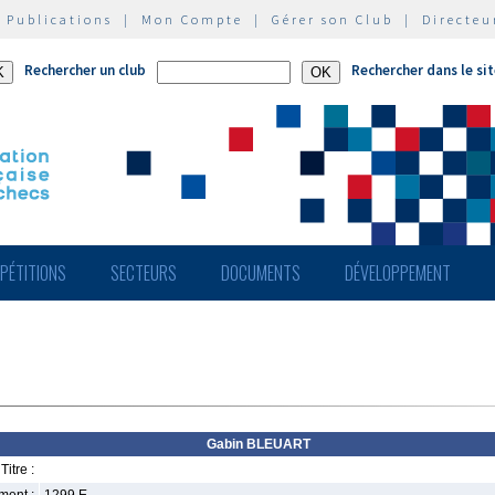
|
Publications
|
Mon Compte
|
Gérer son Club
|
Directeu
Rechercher un club
Rechercher dans le si
PÉTITIONS
SECTEURS
DOCUMENTS
DÉVELOPPEMENT
Gabin BLEUART
Titre :