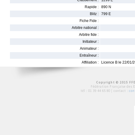
Classement :
1299 E
Rapide :
890 N
Blitz :
799 E
Fiche Fide :
Arbitre national :
Arbitre fide :
Initiateur :
Animateur :
Entraîneur :
Affiliation :
Licence B le 22/01/
Copyright © 2015 FFE
Fédération Française des 
tél :
01 39 44 65 80
| contact :
con