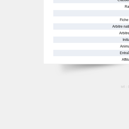
Classe
Ra
Fiche 
Arbitre nat
Arbitre
Init
Anima
Entraî
Affil
tél :