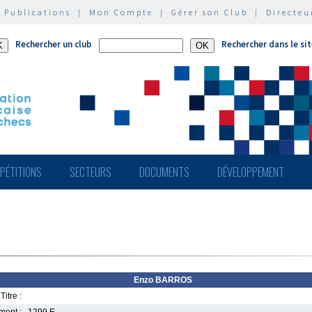
|
Publications
|
Mon Compte
|
Gérer son Club
|
Directeu
Rechercher un club
Rechercher dans le si
PÉTITIONS
SECTEURS
DOCUMENTS
DÉVELOPPEMENT
Enzo BARROS
Titre :