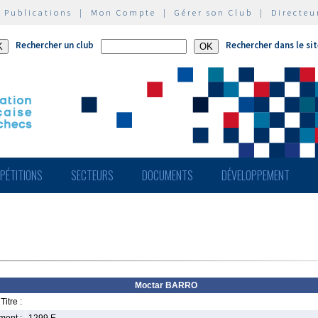
|
Publications
|
Mon Compte
|
Gérer son Club
|
Directeu
Rechercher un club
Rechercher dans le si
PÉTITIONS
SECTEURS
DOCUMENTS
DÉVELOPPEMENT
Moctar BARRO
Titre :