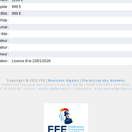
ment :
1299 E
pide :
999 E
Blitz :
999 E
Fide :
ional :
 fide :
iateur :
teur :
neur :
iation :
Licence B le 23/01/2026
Copyright © 2015 FFE |
Mentions légales
|
Protection des données
Fédération Française des Echecs |
6 rue de l'Eglise | 92600 ASNIERES SUR SEINE
01 39 44 65 80
| contact :
contact@ffechecs.fr
| webmestre :
erick.mouret@echecs.as