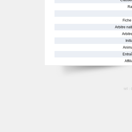
Classe
Ra
Fiche 
Arbitre nat
Arbitre
Init
Anima
Entraî
Affil
tél :