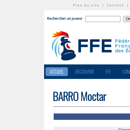
Plan du site
|
Contact
Rechercher un joueur
ACCUEIL
DÉCOUVRIR
FFE
COM
BARRO Moctar