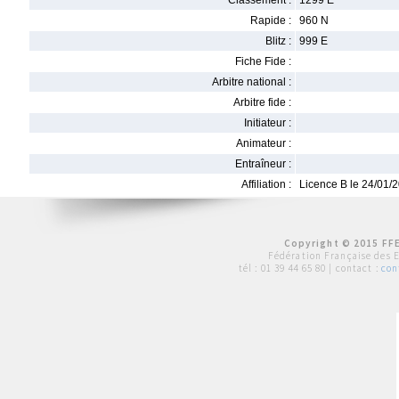
Classement :
1299 E
Rapide :
960 N
Blitz :
999 E
Fiche Fide :
Arbitre national :
Arbitre fide :
Initiateur :
Animateur :
Entraîneur :
Affiliation :
Licence B le 24/01/
Copyright © 2015 FFE
Fédération Française des 
tél :
01 39 44 65 80
| contact :
con