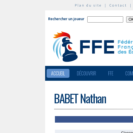
Plan du site
|
Contact
Rechercher un joueur
ACCUEIL
DÉCOUVRIR
FFE
COM
BABET Nathan