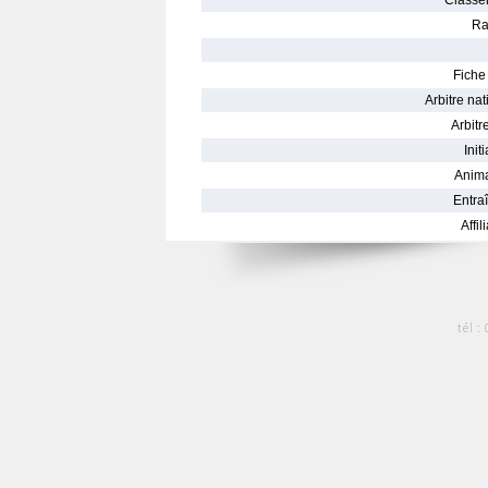
Classe
Ra
Fiche 
Arbitre nat
Arbitre
Init
Anima
Entraî
Affil
tél :