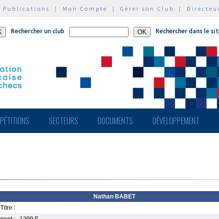
|
Publications
|
Mon Compte
|
Gérer son Club
|
Directeu
Rechercher un club
Rechercher dans le si
PÉTITIONS
SECTEURS
DOCUMENTS
DÉVELOPPEMENT
Nathan BABET
Titre :