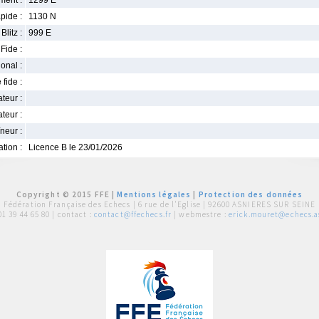
ment :
1299 E
pide :
1130 N
Blitz :
999 E
Fide :
ional :
 fide :
iateur :
teur :
neur :
iation :
Licence B le 23/01/2026
Copyright © 2015 FFE |
Mentions légales
|
Protection des données
Fédération Française des Echecs |
6 rue de l'Eglise | 92600 ASNIERES SUR SEINE
01 39 44 65 80
| contact :
contact@ffechecs.fr
| webmestre :
erick.mouret@echecs.as