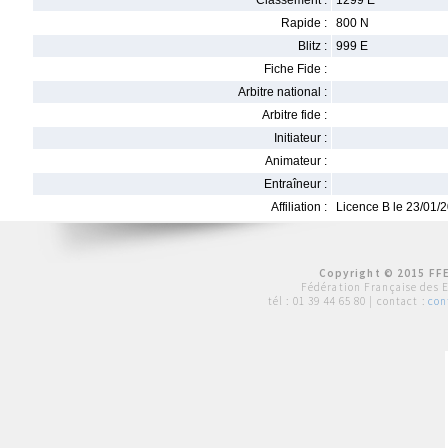
Classement :
1299 E
Rapide :
800 N
Blitz :
999 E
Fiche Fide :
Arbitre national :
Arbitre fide :
Initiateur :
Animateur :
Entraîneur :
Affiliation :
Licence B le 23/01/
Copyright © 2015 FFE
Fédération Française des 
tél :
01 39 44 65 80
| contact :
con