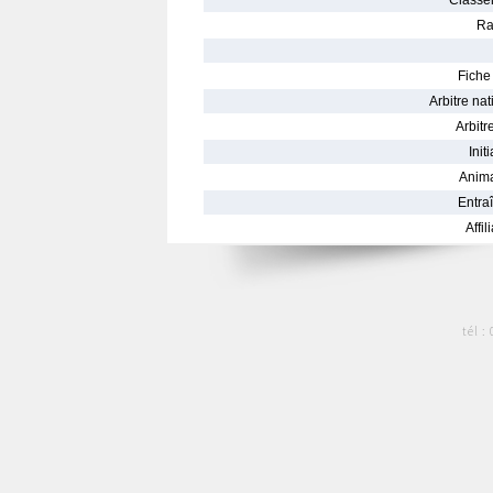
Classe
Ra
Fiche 
Arbitre nat
Arbitre
Init
Anima
Entraî
Affil
tél :