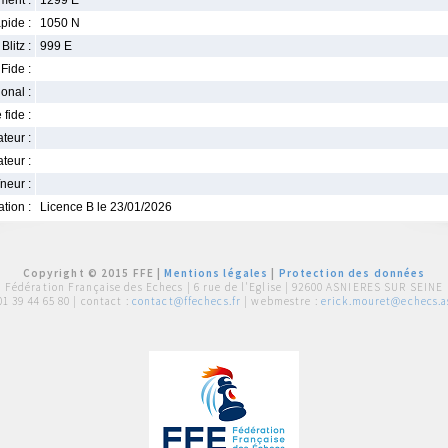
ment :
1299 E
pide :
1050 N
Blitz :
999 E
Fide :
ional :
 fide :
iateur :
teur :
neur :
iation :
Licence B le 23/01/2026
Copyright © 2015 FFE |
Mentions légales
|
Protection des données
Fédération Française des Echecs |
6 rue de l'Eglise | 92600 ASNIERES SUR SEINE
01 39 44 65 80
| contact :
contact@ffechecs.fr
| webmestre :
erick.mouret@echecs.as