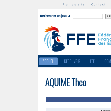
Plan du site
|
Contact
Rechercher un joueur
ACCUEIL
DÉCOUVRIR
FFE
COM
AQUIME Theo