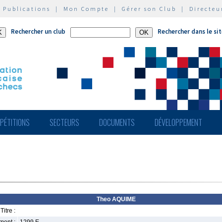
|
Publications
|
Mon Compte
|
Gérer son Club
|
Directeu
Rechercher un club
Rechercher dans le si
PÉTITIONS
SECTEURS
DOCUMENTS
DÉVELOPPEMENT
Theo AQUIME
Titre :