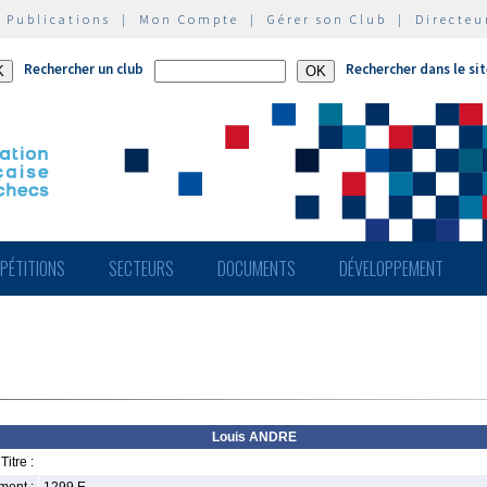
|
Publications
|
Mon Compte
|
Gérer son Club
|
Directeu
Rechercher un club
Rechercher dans le si
PÉTITIONS
SECTEURS
DOCUMENTS
DÉVELOPPEMENT
Louis ANDRE
Titre :