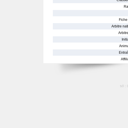
Classe
Ra
Fiche 
Arbitre nat
Arbitre
Init
Anima
Entraî
Affil
tél :