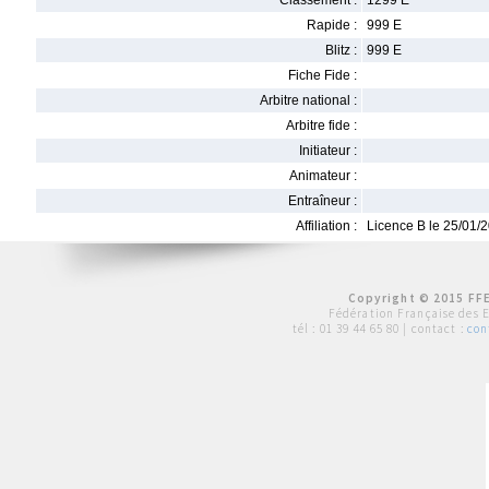
Classement :
1299 E
Rapide :
999 E
Blitz :
999 E
Fiche Fide :
Arbitre national :
Arbitre fide :
Initiateur :
Animateur :
Entraîneur :
Affiliation :
Licence B le 25/01/
Copyright © 2015 FFE
Fédération Française des 
tél :
01 39 44 65 80
| contact :
con