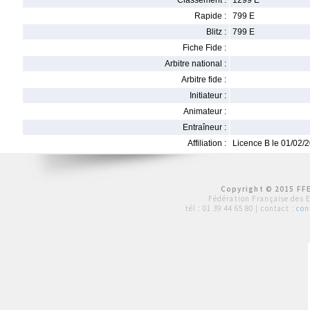
Classement :
1299 E
Rapide :
799 E
Blitz :
799 E
Fiche Fide :
Arbitre national :
Arbitre fide :
Initiateur :
Animateur :
Entraîneur :
Affiliation :
Licence B le 01/02/
Copyright © 2015 FFE
Fédération Française des 
tél :
01 39 44 65 80
| contact :
con